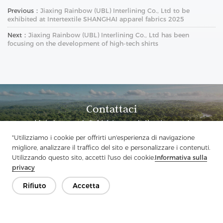
Previous：
Jiaxing Rainbow (UBL) Interlining Co., Ltd to be
exhibited at Intertextile SHANGHAI apparel fabrics 2025
Next：
Jiaxing Rainbow (UBL) Interlining Co., Ltd has been
focusing on the development of high-tech shirts
Contattaci
Hai domande? Abbiamo delle risposte!
"Utilizziamo i cookie per offrirti un'esperienza di navigazione
Parliamo
migliore, analizzare il traffico del sito e personalizzare i contenuti.
Utilizzando questo sito, accetti l'uso dei cookie.
Informativa sulla
privacy
Rifiuto
Accetta
Azienda
Prodotto
Soluzione
Vantaggio
Media
FAQ
Contatto