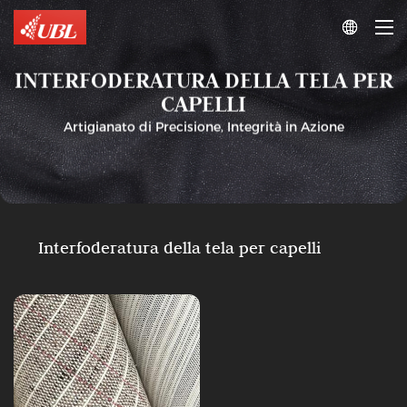

INTERFODERATURA DELLA TELA PER
CAPELLI
Artigianato di Precisione, Integrità in Azione
Interfoderatura
della
tela
per
capelli
Interfoderatura
della
tela
Interfoderatura della tela per capelli
per
capelli