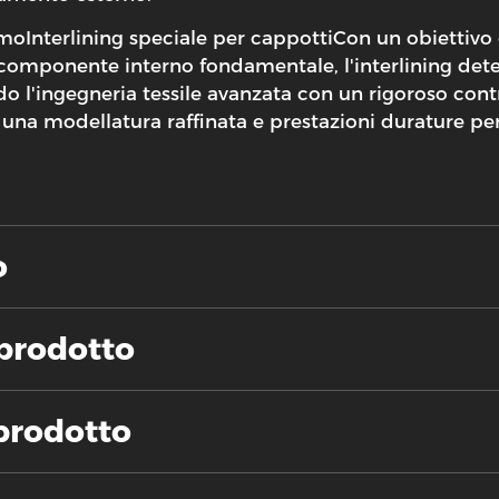
amo
Interlining speciale per cappotti
Con un obiettivo c
 componente interno fondamentale, l'interlining det
ingegneria tessile avanzata con un rigoroso controll
 una modellatura raffinata e prestazioni durature pe
o
 prodotto
 prodotto