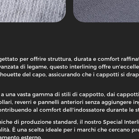
ettato per offrire struttura, durata e comfort raffina
 avanzata di legame, questo interlining offre un'ecc
 silhouette del capo, assicurando che i cappotti si 
ta a una vasta gamma di stili di cappotto, dai cappot
llari, reverri e pannelli anteriori senza aggiungere i
contribuendo al comfort dell'indossatore durante le s
che di produzione standard, il nostro Special Interlin
ità. È una scelta ideale per i marchi che cercano prest
liamento esterno.