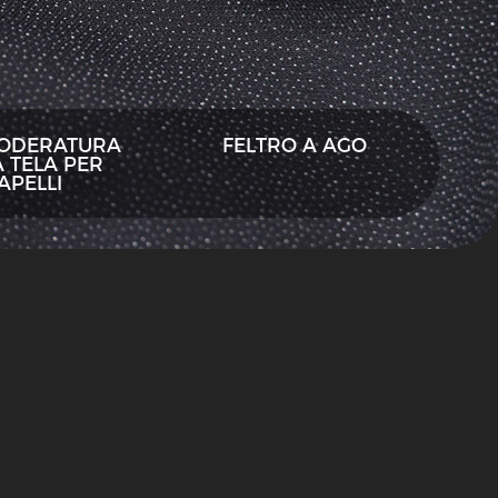
FODERATURA
FELTRO A AGO
 TELA PER
APELLI
Interlineamento
speciale
Interlining
riciclato
GRS