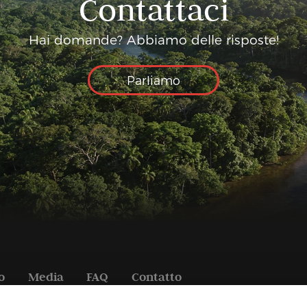
Contattaci
Hai domande? Abbiamo delle risposte!
Parliamo
o
Media
FAQ
Contatto