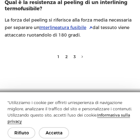
Qual è la resistenza al peeling di un interlining
termofusibile?
La forza del peeling si riferisce alla forza media necessaria
per separare un
Interlineatura fusibile
dal tessuto viene
attaccato ruotandolo di 180 gradi.
1
2
3
"Utilizziamo i cookie per offrirti un'esperienza di navigazione
Azienda
Prodotto
Soluzione
Vantaggio
Media
FAQ
migliore, analizzare il traffico del sito e personalizzare i contenuti.
Contatto
Utilizzando questo sito, accetti l'uso dei cookie.
Informativa sulla
privacy
Rifiuto
Accetta
Copyright © 2026 Jiaxing Rainbow Interlining Co., Ltd.