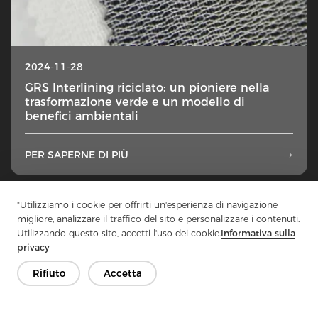
2024-11-28
GRS Interlining riciclato: un pioniere nella
trasformazione verde e un modello di
benefici ambientali
PER SAPERNE DI PIÙ

1
...
12
13
14
15
16
...
49
"Utilizziamo i cookie per offrirti un'esperienza di navigazione
migliore, analizzare il traffico del sito e personalizzare i contenuti.
Utilizzando questo sito, accetti l'uso dei cookie.
Informativa sulla
privacy
Rifiuto
Accetta
Contattaci
Hai domande? Abbiamo delle risposte!