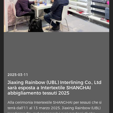
2025-10-13
2025-03-11
Interlineing — Perché questo strato
Jiaxing Rainbow (UBL) Interlining Co., Ltd
nascosto è improvvisamente sotto i
sarà esposta a Intertextile SHANGHAI
riflettori?
abbigliamento tessuti 2025
Un elemento sottile nella costruzione dei capi sta
Alla cerimonia Intertextile SHANGHAI per tessuti che si
attirando rinnovata attenzione da parte di designer,
terrà dall'11 al 13 marzo 2025, Jiaxing Rainbow (UBL)