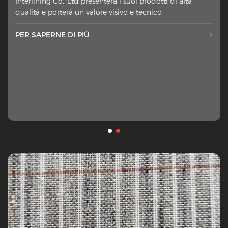
sartori domestici e commentatori del settore. Lo strato
Interlining Co., Ltd presenterà i suoi prodotti di alta
extra di tessuto messo sul lato sbagliato dei materiali
qualità e porterà un valore visivo e tecnico
esterni ah
PER SAPERNE DI PIÙ
PER SAPERNE DI PIÙ

