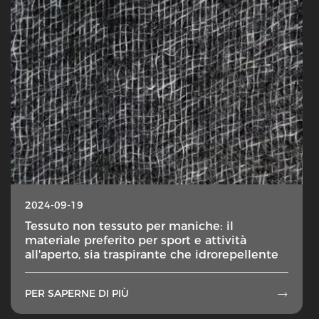
2024-09-19
Tessuto non tessuto per maniche: il
materiale preferito per sport e attività
all'aperto, sia traspirante che idrorepellente
PER SAPERNE DI PIÙ
