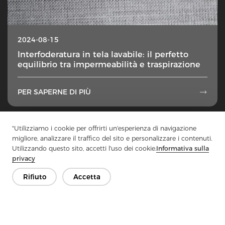
2024-08-15
Interfoderatura in tela lavabile: il perfetto
equilibrio tra impermeabilità e traspirazione
PER SAPERNE DI PIÙ

1
...
14
15
16
17
18
...
50
"Utilizziamo i cookie per offrirti un'esperienza di navigazione
migliore, analizzare il traffico del sito e personalizzare i contenuti.
Utilizzando questo sito, accetti l'uso dei cookie.
Informativa sulla
privacy
Rifiuto
Accetta
Contattaci
Hai domande? Abbiamo delle risposte!
Parliamo