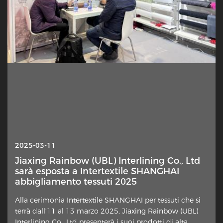
2025-10-13
2025-03-11
Interlineing — Perché questo strato
Jiaxing Rainbow (UBL) Interlining Co., Ltd
nascosto è improvvisamente sotto i
sarà esposta a Intertextile SHANGHAI
riflettori?
abbigliamento tessuti 2025
Un elemento sottile nella costruzione dei capi sta
Alla cerimonia Intertextile SHANGHAI per tessuti che si
attirando rinnovata attenzione da parte di designer,
terrà dall'11 al 13 marzo 2025, Jiaxing Rainbow (UBL)
sartori domestici e commentatori del settore. Lo strato
Interlining Co., Ltd presenterà i suoi prodotti di alta