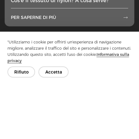
Cos'è il tessuto di nylon? A cosa serve?
PER SAPERNE DI PIÙ

1
...
33
34
35
36
37
...
50
"Utilizziamo i cookie per offrirti un'esperienza di navigazione
migliore, analizzare il traffico del sito e personalizzare i contenuti.
Utilizzando questo sito, accetti l'uso dei cookie.
Informativa sulla
privacy
Rifiuto
Accetta
Contattaci
Hai domande? Abbiamo delle risposte!
Parliamo
Azienda
Prodotto
Soluzione
Vantaggio
Media
FAQ
Contatto