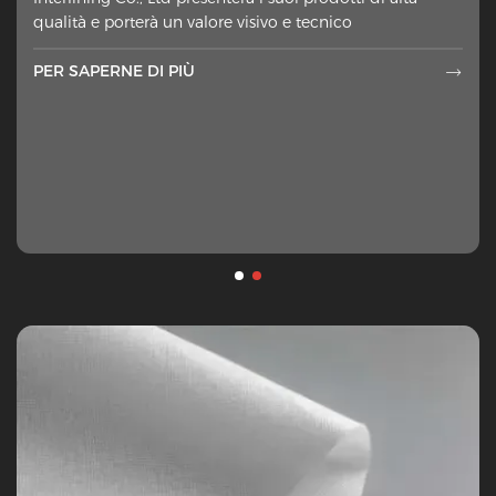
extra di tessuto messo sul lato sbagliato dei materiali
qualità e porterà un valore visivo e tecnico
esterni ah
PER SAPERNE DI PIÙ
PER SAPERNE DI PIÙ

