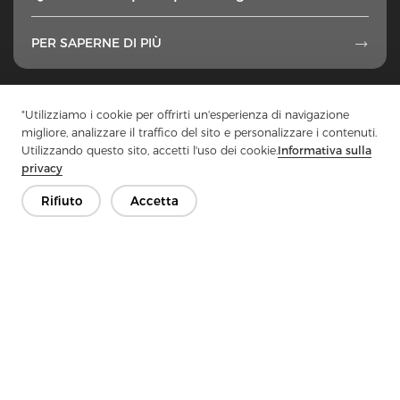
PER SAPERNE DI PIÙ

1
...
38
39
40
41
42
...
49
"Utilizziamo i cookie per offrirti un'esperienza di navigazione
migliore, analizzare il traffico del sito e personalizzare i contenuti.
Utilizzando questo sito, accetti l'uso dei cookie.
Informativa sulla
privacy
Rifiuto
Accetta
Contattaci
Hai domande? Abbiamo delle risposte!
Parliamo
Azienda
Prodotto
Soluzione
Vantaggio
Media
FAQ
Contatto