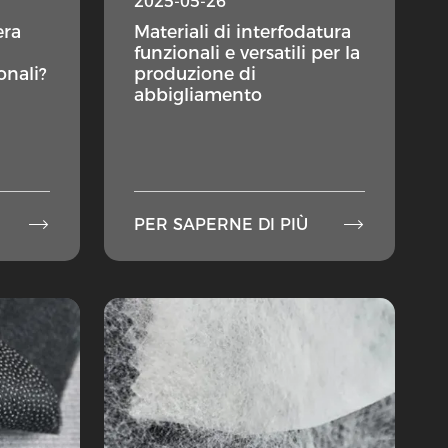
2025-05-26
era
Materiali di interfodatura
i
funzionali e versatili per la
onali?
produzione di
abbigliamento


PER SAPERNE DI PIÙ