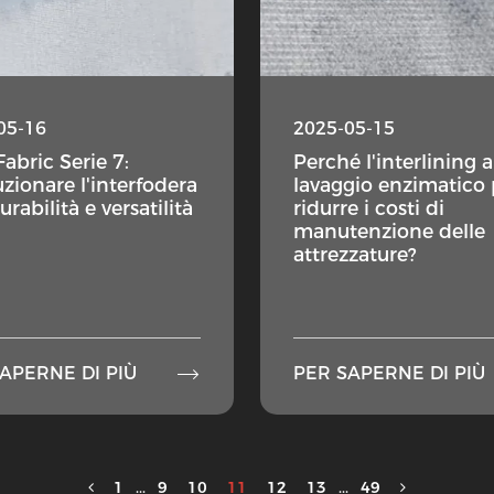
05-16
2025-05-15
Fabric Serie 7:
Perché l'interlining a
uzionare l'interfodera
lavaggio enzimatico
rabilità e versatilità
ridurre i costi di
manutenzione delle
attrezzature?

APERNE DI PIÙ
PER SAPERNE DI PIÙ
1
...
9
10
11
12
13
...
49