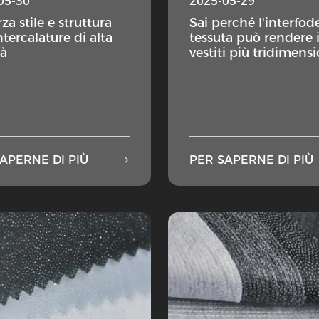
05-30
2025-05-29
za stile e struttura
Sai perché l'interfod
ntercalature di alta
tessuta può rendere 
tà
vestiti più tridimensi

APERNE DI PIÙ
PER SAPERNE DI PIÙ