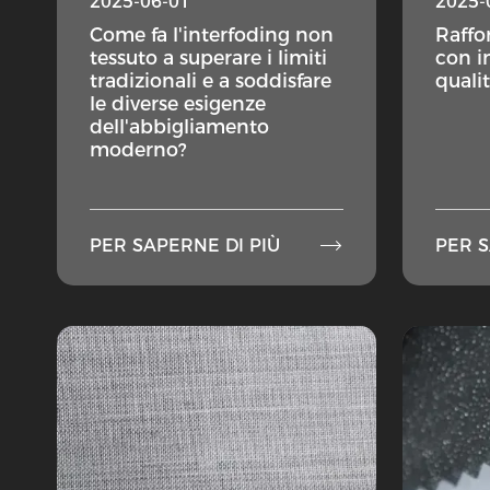
2025-06-01
2025-
Come fa l'interfoding non
Raffor
tessuto a superare i limiti
con i
tradizionali e a soddisfare
quali
le diverse esigenze
dell'abbigliamento
moderno?

PER SAPERNE DI PIÙ
PER S