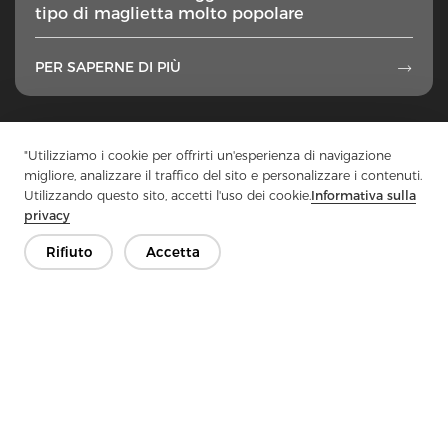
tipo di maglietta molto popolare
PER SAPERNE DI PIÙ

1
...
24
25
26
27
28
...
50
"Utilizziamo i cookie per offrirti un'esperienza di navigazione
migliore, analizzare il traffico del sito e personalizzare i contenuti.
Utilizzando questo sito, accetti l'uso dei cookie.
Informativa sulla
privacy
Contattaci
Rifiuto
Accetta
Hai domande? Abbiamo delle risposte!
Parliamo
Azienda
Prodotto
Soluzione
Vantaggio
Media
FAQ
Contatto