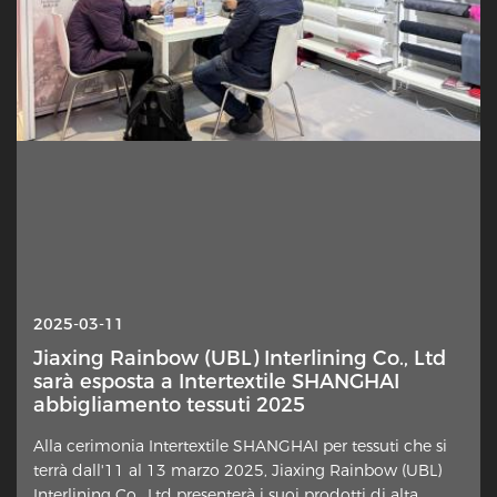
2025-10-13
2025-03-11
Interlineing — Perché questo strato
Jiaxing Rainbow (UBL) Interlining Co., Ltd
nascosto è improvvisamente sotto i
sarà esposta a Intertextile SHANGHAI
riflettori?
abbigliamento tessuti 2025
Un elemento sottile nella costruzione dei capi sta
Alla cerimonia Intertextile SHANGHAI per tessuti che si
attirando rinnovata attenzione da parte di designer,
terrà dall'11 al 13 marzo 2025, Jiaxing Rainbow (UBL)
sartori domestici e commentatori del settore. Lo strato
Interlining Co., Ltd presenterà i suoi prodotti di alta