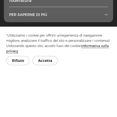
foderatura
PER SAPERNE DI PIÙ

1
...
25
26
27
28
29
...
49
"Utilizziamo i cookie per offrirti un'esperienza di navigazione
migliore, analizzare il traffico del sito e personalizzare i contenuti.
Utilizzando questo sito, accetti l'uso dei cookie.
Informativa sulla
privacy
Rifiuto
Accetta
Contattaci
Hai domande? Abbiamo delle risposte!
Parliamo
Azienda
Prodotto
Soluzione
Vantaggio
Media
FAQ
Contatto