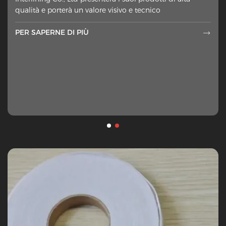
extra di tessuto messo sul lato sbagliato dei materiali
qualità e porterà un valore visivo e tecnico
esterni ah
PER SAPERNE DI PIÙ
PER SAPERNE DI PIÙ

