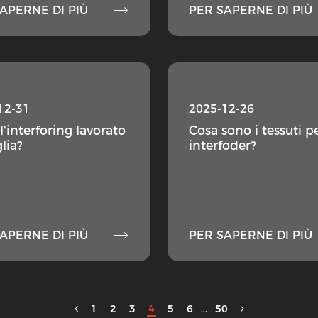

APERNE DI PIÙ
PER SAPERNE DI PIÙ
12-31
2025-12-26
l'interforing lavorato
Cosa sono i tessuti p
lia?
interfoder?

APERNE DI PIÙ
PER SAPERNE DI PIÙ
1
2
3
4
5
6
...
50