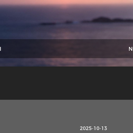
I
N
2025-10-13