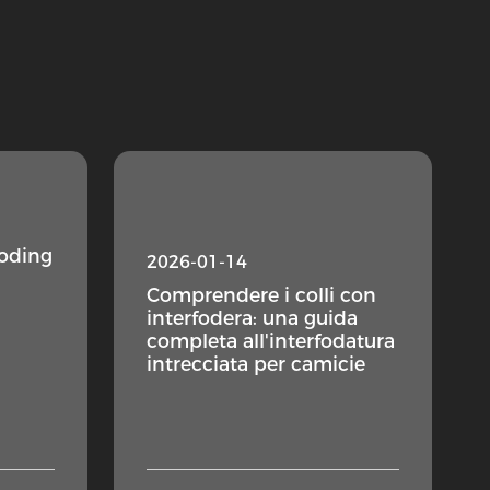
foding
2026-01-14
Comprendere i colli con
interfodera: una guida
completa all'interfodatura
intrecciata per camicie