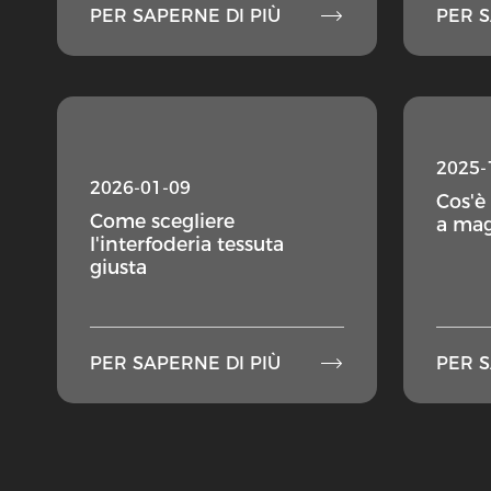

PER SAPERNE DI PIÙ
PER S
2025-
2026-01-09
Cos'è 
Come scegliere
a mag
l'interfoderia tessuta
giusta

PER SAPERNE DI PIÙ
PER S