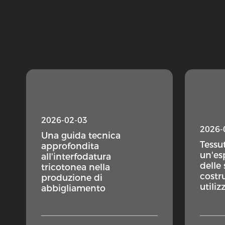
2026-02-03
2026-
Una guida tecnica
Tessut
approfondita
un'es
all'interfodatura
delle 
tricotonea nella
costr
produzione di
utilizz
abbigliamento