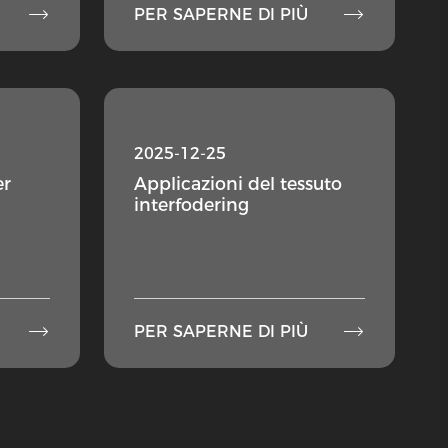


PER SAPERNE DI PIÙ
2025-12-25
er
Applicazioni del tessuto
interfodering


PER SAPERNE DI PIÙ