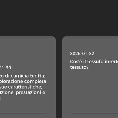
2026-01-22
Cos'è il tessuto inter
tessuto?
01-30
o di camicia teritta:
plorazione completa
sue caratteristiche,
uzione, prestazioni e
i