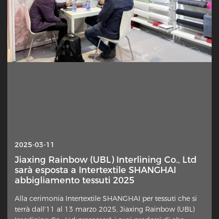
2025-10-13
2025-03-11
Interlineing — Perché questo strato
Jiaxing Rainbow (UBL) Interlining Co., Ltd
nascosto è improvvisamente sotto i
sarà esposta a Intertextile SHANGHAI
riflettori?
abbigliamento tessuti 2025
Un elemento sottile nella costruzione dei capi sta
Alla cerimonia Intertextile SHANGHAI per tessuti che si
attirando rinnovata attenzione da parte di designer,
terrà dall'11 al 13 marzo 2025, Jiaxing Rainbow (UBL)