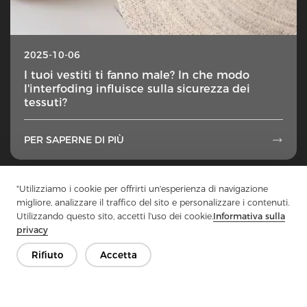
2025-10-06
I tuoi vestiti ti fanno male? In che modo
l'interfoding influisce sulla sicurezza dei
tessuti?
PER SAPERNE DI PIÙ

1
...
4
5
6
7
8
...
50
"Utilizziamo i cookie per offrirti un'esperienza di navigazione
migliore, analizzare il traffico del sito e personalizzare i contenuti.
Utilizzando questo sito, accetti l'uso dei cookie.
Informativa sulla
privacy
Rifiuto
Accetta
Contattaci
Hai domande? Abbiamo delle risposte!