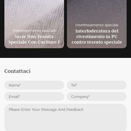
Interlineamento speciale
Interfoderatura del
ciale
uta
rivestimento in PU
Interlineamento specia
ture F
contro tessuto speciale
Interlining riciclato
Contattaci