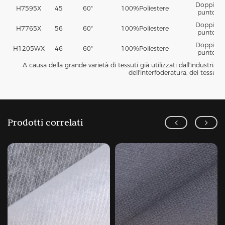
Doppio
H7595X
45
60"
100%
Poliestere
punto
Doppio
H7765X
56
60"
100%
Poliestere
punto
Doppio
H1205WX
46
60"
100%
Poliestere
punto
A causa della grande varietà di tessuti già utilizzati dall'industria
dell'interfoderatura, dei tessuti
Prodotti correlati