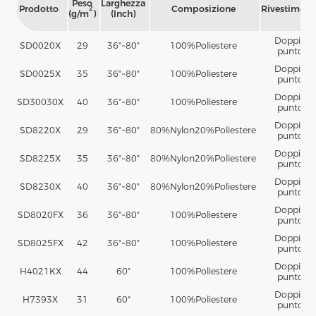
Peso
Larghezza
Prodotto
Composizione
Rivestiment
2
(g/m
)
(Inch)
Doppio
SD0020X
29
36"~80"
100%
Poliestere
punto
Doppio
SD0025X
35
36"~80"
100%
Poliestere
punto
Doppio
SD30030X
40
36"~80"
100%
Poliestere
punto
Doppio
SD8220X
29
36"~80"
80%
Nylon
20%
Poliestere
punto
Doppio
SD8225X
35
36"~80"
80%
Nylon
20%
Poliestere
punto
Doppio
SD8230X
40
36"~80"
80%
Nylon
20%
Poliestere
punto
Doppio
SD8020FX
36
36"~80"
100%
Poliestere
punto
Doppio
SD8025FX
42
36"~80"
100%
Poliestere
punto
Doppio
H4021KX
44
60"
100%
Poliestere
punto
Doppio
H7393X
31
60"
100%
Poliestere
punto