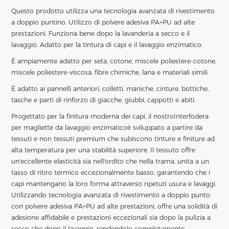
Questo prodotto utilizza una tecnologia avanzata di rivestimento
a doppio puntino. Utilizzo di polvere adesiva PA+PU ad alte
prestazioni. Funziona bene dopo la lavanderia a secco e il
lavaggio. Adatto per la tintura di capi e il lavaggio enzimatico.
È ampiamente adatto per seta, cotone, miscele poliestere-cotone,
miscele poliestere-viscosa, fibre chimiche, lana e materiali simili.
È adatto ai pannelli anteriori, colletti, maniche, cinture, bottiche,
tasche e parti di rinforzo di giacche, giubbi, cappotti e abiti.
Progettato per la finitura moderna dei capi, il nostro
Interfodera
per magliette da lavaggio enzimatico
è sviluppato a partire da
tessuti e non tessuti premium che subiscono tinture e finiture ad
alta temperatura per una stabilità superiore. Il tessuto offre
un'eccellente elasticità sia nell'ordito che nella trama, unita a un
tasso di ritiro termico eccezionalmente basso, garantendo che i
capi mantengano la loro forma attraverso ripetuti usura e lavaggi.
Utilizzando tecnologia avanzata di rivestimento a doppio punto
con polvere adesiva PA+PU ad alte prestazioni, offre una solidità di
adesione affidabile e prestazioni eccezionali sia dopo la pulizia a
secco che dopo il lavaggio, rendendolo completamente