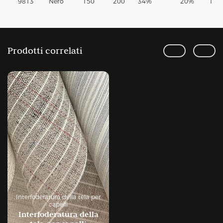
9813
Nero
150
200
34%
20%
12%
Prodotti correlati
Interfoderatura della tela per
capelli
Interfoderatura della