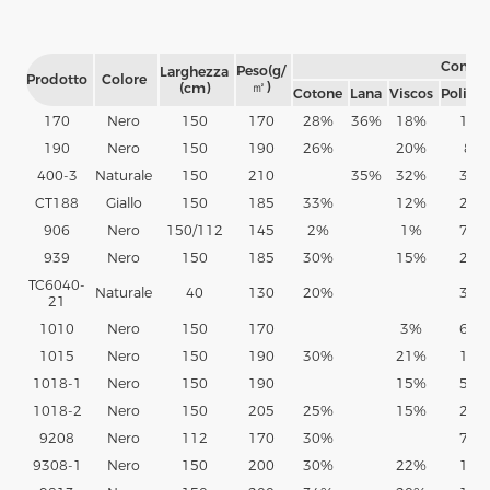
Compo
Peso(g/
Larghezza
Prodotto
Colore
㎡)
(cm)
Cotone
Lana
Viscos
Poliest
170
Nero
150
170
28%
36%
18%
18%
190
Nero
150
190
26%
20%
8%
400-3
Naturale
150
210
35%
32%
33%
CT188
Giallo
150
185
33%
12%
25%
906
Nero
150/112
145
2%
1%
71%
939
Nero
150
185
30%
15%
28%
TC6040-
Naturale
40
130
20%
30%
21
1010
Nero
150
170
3%
66%
1015
Nero
150
190
30%
21%
18%
1018-1
Nero
150
190
15%
51%
1018-2
Nero
150
205
25%
15%
23%
9208
Nero
112
170
30%
70%
9308-1
Nero
150
200
30%
22%
17%