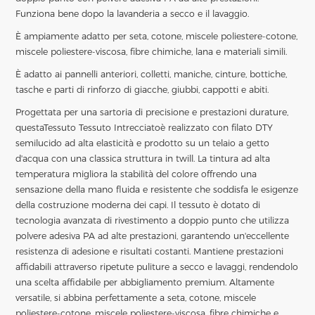
Funziona bene dopo la lavanderia a secco e il lavaggio.
È ampiamente adatto per seta, cotone, miscele poliestere-cotone,
miscele poliestere-viscosa, fibre chimiche, lana e materiali simili.
È adatto ai pannelli anteriori, colletti, maniche, cinture, bottiche,
tasche e parti di rinforzo di giacche, giubbi, cappotti e abiti.
Progettata per una sartoria di precisione e prestazioni durature,
questa
Tessuto Tessuto Intrecciato
è realizzato con filato DTY
semilucido ad alta elasticità e prodotto su un telaio a getto
d'acqua con una classica struttura in twill. La tintura ad alta
temperatura migliora la stabilità del colore offrendo una
sensazione della mano fluida e resistente che soddisfa le esigenze
della costruzione moderna dei capi. Il tessuto è dotato di
tecnologia avanzata di rivestimento a doppio punto che utilizza
polvere adesiva PA ad alte prestazioni, garantendo un'eccellente
resistenza di adesione e risultati costanti. Mantiene prestazioni
affidabili attraverso ripetute puliture a secco e lavaggi, rendendolo
una scelta affidabile per abbigliamento premium. Altamente
versatile, si abbina perfettamente a seta, cotone, miscele
poliestere-cotone, miscele poliestere-viscosa, fibre chimiche e