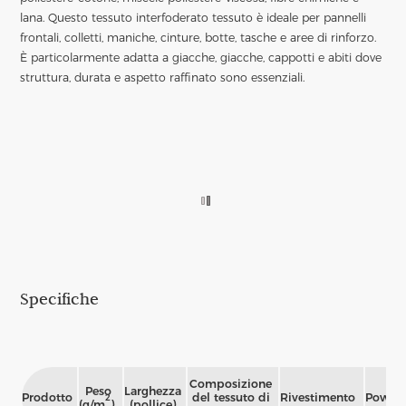
lana. Questo tessuto interfoderato tessuto è ideale per pannelli
frontali, colletti, maniche, cinture, botte, tasche e aree di rinforzo.
È particolarmente adatta a giacche, giacche, cappotti e abiti dove
struttura, durata e aspetto raffinato sono essenziali.
Specifiche
Composizione
Peso
Larghezza
Prodotto
del tessuto di
Rivestimento
Powde
2
(g/m
)
(pollice)