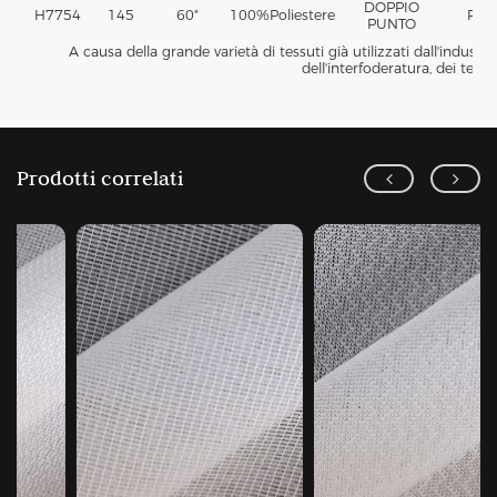
DOPPIO
H7754
145
60"
100%
Poliestere
PA
PUNTO
A causa della grande varietà di tessuti già utilizzati dall'indust
dell'interfoderatura, dei tess
Prodotti correlati