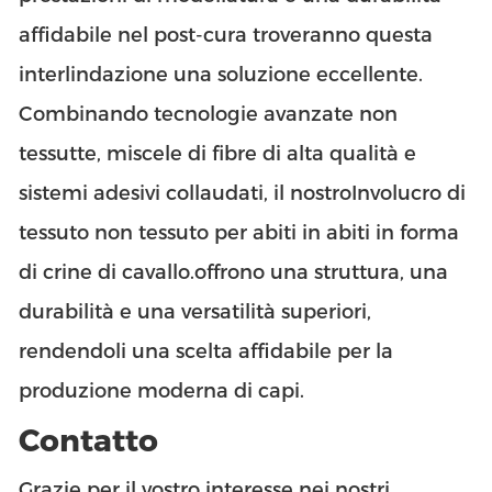
affidabile nel post-cura troveranno questa
interlindazione una soluzione eccellente.
Combinando tecnologie avanzate non
tessutte, miscele di fibre di alta qualità e
sistemi adesivi collaudati, il nostro
Involucro di
tessuto non tessuto per abiti in abiti in forma
di crine di cavallo.
offrono una struttura, una
durabilità e una versatilità superiori,
rendendoli una scelta affidabile per la
produzione moderna di capi.
Contatto
Grazie per il vostro interesse nei nostri