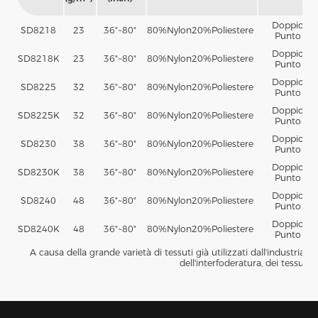
Doppio
SD8218
23
36"~80"
80%
Nylon
20%
Poliestere
Punto
Doppio
SD8218K
23
36"~80"
80%
Nylon
20%
Poliestere
Punto
Doppio
SD8225
32
36"~80"
80%
Nylon
20%
Poliestere
Punto
Doppio
SD8225K
32
36"~80"
80%
Nylon
20%
Poliestere
Punto
Doppio
SD8230
38
36"~80"
80%
Nylon
20%
Poliestere
Punto
Doppio
SD8230K
38
36"~80"
80%
Nylon
20%
Poliestere
Punto
Doppio
SD8240
48
36"~80"
80%
Nylon
20%
Poliestere
Punto
Doppio
SD8240K
48
36"~80"
80%
Nylon
20%
Poliestere
Punto
A causa della grande varietà di tessuti già utilizzati dall'industria 
dell'interfoderatura, dei tessuti 