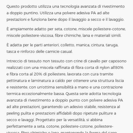
Questo prodotto utilizza una tecnologia avanzata di rivestimento
a doppio puntino. Utilizza una polvere adesiva PA ad alte
prestazioni e funziona bene dopo il lavaggio a secco e il lavaggio.
È ampiamente adatto per seta, cotone, miscele poliestere-cotone,
miscele poliestere-viscosa, fibre chimiche, lana e materiali simili.
È adatta per le parti anteriori, colletto, manica, cintura, taruga,
tasca e rinforzo delle camicie casual.
Intreccio di tessuto non tessuto con crine di cavallo per capo
sono
realizzati con una miscela raffinata di fibra corta di nylon all'80%
e fibra corta al 20% di poliestere, lavorata con cura tramite
pettinatura e laminatura a caldo per ottenere una struttura liscia
e resistente, con un'ottima sensibilità a mano e una contrazione
termica eccezionalmente bassa. Questa serie adotta tecnologia
avanzata di rivestimento a doppio punto con polvere adesiva PA
ad alte prestazioni, garantendo un adesivo stabile, resistenza al
peeling pulita e prestazioni affidabili dopo ripetute puliture a
secco e lavaggi. Progettato per la versatilità, si abbina
perfettamente a seta, cotone, poliestere-cotone, poliestere-
viscosa, fibre chimiche e lana, mantenendo la forma del capo